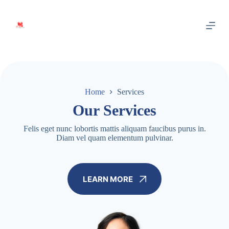
S
k
i
p
t
o
c
o
n
Home
Services
t
e
Our Services
n
t
Felis eget nunc lobortis mattis aliquam faucibus purus in.
Diam vel quam elementum pulvinar.
LEARN MORE